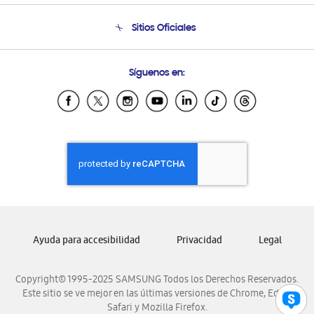
Seguimiento de tu pedido
Soporte telefónico
Sitios Oficiales
Condiciones de Compra
Soporte vía eMail
Preguntas Frecuentes
Samsung Costa Rica
Síguenos en:
Samsung Ecuador
Samsung El Salvador
Samsung Guatemala
Samsung Honduras
Samsung Nicaragua
Samsung Panamá
Samsung República Dominicana
Samsung Venezuela
Ayuda para accesibilidad
Privacidad
Legal
Copyright© 1995-2025 SAMSUNG Todos los Derechos Reservados.
Este sitio se ve mejor en las últimas versiones de Chrome, Edge,
Safari y Mozilla Firefox.