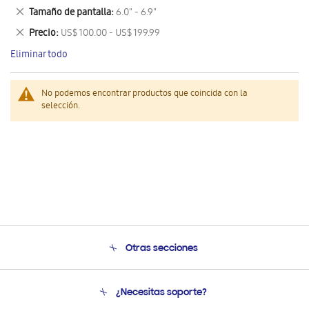
este
Eliminar
Tamaño de pantalla
6.0" - 6.9"
artículo
este
Eliminar
Precio
US$ 100.00 - US$ 199.99
artículo
este
Eliminar todo
artículo
No podemos encontrar productos que coincida con la
selección.
Otras secciones
Conócenos
¿Necesitas soporte?
Soporte