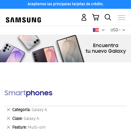
Aceptamos las principales tarjetas de crédito.
Mi carrito
Mon
USD -
dólar
estadounid
Smartphones
Eliminar
Categoría
Galaxy A
este
Eliminar
Clase
Galaxy A
artículo
este
Eliminar
Feature
Multi-sim
artículo