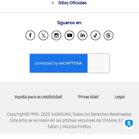
Sitios Oficiales
Condiciones de Compra
Soporte vía eMail
Preguntas Frecuentes
Samsung Costa Rica
Síguenos en:
Samsung Ecuador
Samsung El Salvador
Samsung Guatemala
Samsung Honduras
Samsung Nicaragua
Samsung Panamá
Samsung República Dominicana
Samsung Venezuela
Ayuda para accesibilidad
Privacidad
Legal
Copyright© 1995-2025 SAMSUNG Todos los Derechos Reservados.
Este sitio se ve mejor en las últimas versiones de Chrome, Edge,
Safari y Mozilla Firefox.