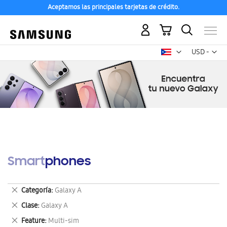
Aceptamos las principales tarjetas de crédito.
Mi carrito
Mon
USD -
dólar
estadounid
Smartphones
Eliminar
Categoría
Galaxy A
este
Eliminar
Clase
Galaxy A
artículo
este
Eliminar
Feature
Multi-sim
artículo