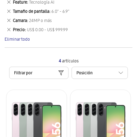
Eliminar
Feature
Tecnología AI
artículo
este
Eliminar
Tamaño de pantalla
6.0" - 6.9"
artículo
este
Eliminar
Camara
24MP o más
artículo
este
Eliminar
Precio
US$ 0.00 - US$ 999.99
artículo
este
Eliminar todo
artículo
4
artículos
Filtrar por