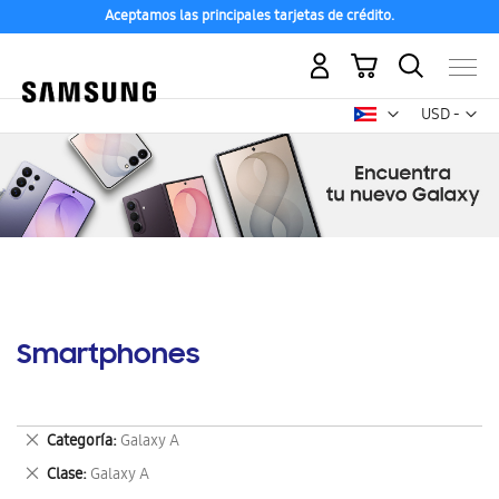
Aceptamos las principales tarjetas de crédito.
Mi carrito
Mon
USD -
dólar
estadounid
Smartphones
Eliminar
Categoría
Galaxy A
este
Eliminar
Clase
Galaxy A
artículo
este