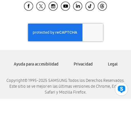
Samsung El Salvador
Samsung Guatemala
Samsung Honduras
Samsung Nicaragua
Samsung Panamá
Samsung República Dominicana
Samsung Venezuela
Ayuda para accesibilidad
Privacidad
Legal
Copyright© 1995-2025 SAMSUNG Todos los Derechos Reservados.
Este sitio se ve mejor en las últimas versiones de Chrome, Edge,
Safari y Mozilla Firefox.