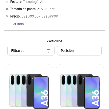
Eliminar
Feature
Tecnología AI
artículo
este
Eliminar
Tamaño de pantalla
6.0" - 6.9"
artículo
este
Eliminar
Precio
US$ 300.00 - US$ 399.99
artículo
este
Eliminar todo
artículo
2
artículos
Filtrar por