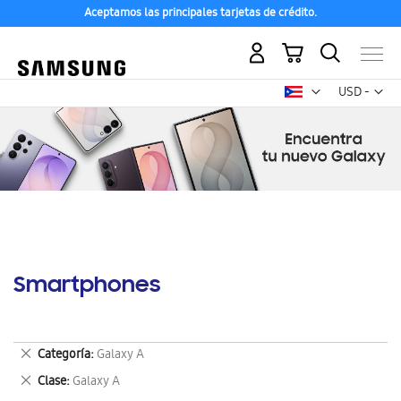
Aceptamos las principales tarjetas de crédito.
Mi carrito
Mon
USD -
dólar
estadounid
Smartphones
Eliminar
Categoría
Galaxy A
este
Eliminar
Clase
Galaxy A
artículo
este