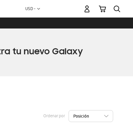
Mi carrito
Moneda
USD -
dólar
estadounidense
Ordenar por