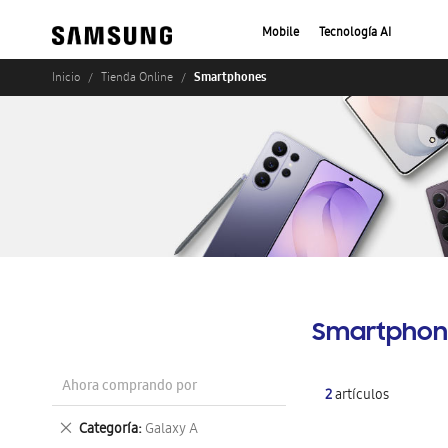
Mobile
Tecnología AI
Smartphones
Inicio
Tienda Online
Smartphon
Ahora comprando por
2
artículos
Eliminar
Categoría
Galaxy A