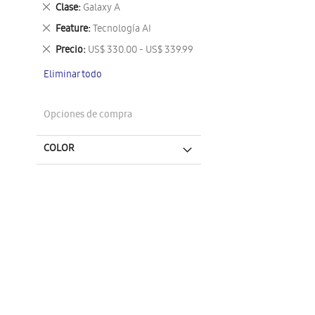
este
Eliminar
Clase
Galaxy A
artículo
este
Eliminar
Feature
Tecnología AI
artículo
este
Eliminar
Precio
US$ 330.00 - US$ 339.99
artículo
este
Eliminar todo
artículo
Opciones de compra
COLOR