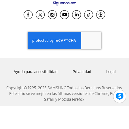
Síguenos en:
Samsung Ecuador
Samsung El Salvador
Samsung Guatemala
Samsung Honduras
Samsung Nicaragua
Samsung Panamá
Samsung República Dominicana
Samsung Venezuela
Ayuda para accesibilidad
Privacidad
Legal
Copyright© 1995-2025 SAMSUNG Todos los Derechos Reservados.
Este sitio se ve mejor en las últimas versiones de Chrome, Edge,
Safari y Mozilla Firefox.