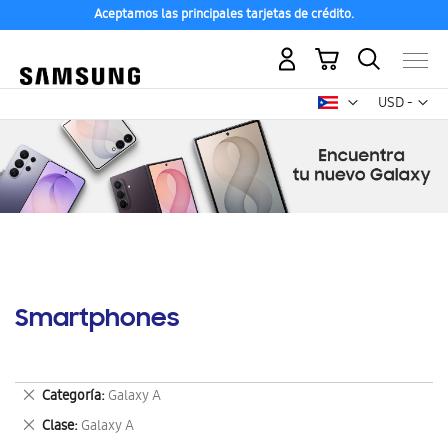
Aceptamos las principales tarjetas de crédito.
Mi carrito
Mon
USD -
dólar
estadounid
Smartphones
Eliminar
Categoría
Galaxy A
este
Eliminar
Clase
Galaxy A
artículo
este