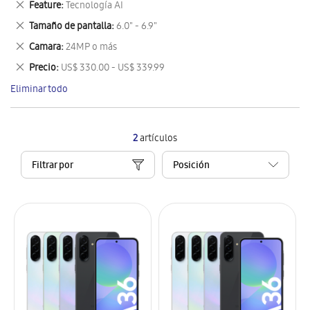
Eliminar
Feature
Tecnología AI
artículo
este
Eliminar
Tamaño de pantalla
6.0" - 6.9"
artículo
este
Eliminar
Camara
24MP o más
artículo
este
Eliminar
Precio
US$ 330.00 - US$ 339.99
artículo
este
Eliminar todo
artículo
2
artículos
Filtrar por