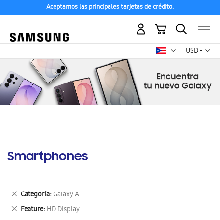
Aceptamos las principales tarjetas de crédito.
Mi carrito
Mon
USD -
dólar
estadounid
Smartphones
Eliminar
Categoría
Galaxy A
este
Eliminar
Feature
HD Display
artículo
este