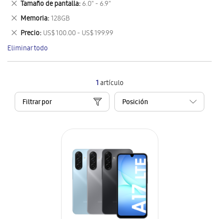
Eliminar
Tamaño de pantalla
6.0" - 6.9"
artículo
este
Eliminar
Memoria
128GB
artículo
este
Eliminar
Precio
US$ 100.00 - US$ 199.99
artículo
este
Eliminar todo
artículo
1
artículo
Filtrar por