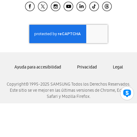
Samsung El Salvador
Samsung Guatemala
Samsung Honduras
Samsung Nicaragua
Samsung Panamá
Samsung República Dominicana
Samsung Venezuela
Ayuda para accesibilidad
Privacidad
Legal
Copyright© 1995-2025 SAMSUNG Todos los Derechos Reservados.
Este sitio se ve mejor en las últimas versiones de Chrome, Edge,
Safari y Mozilla Firefox.