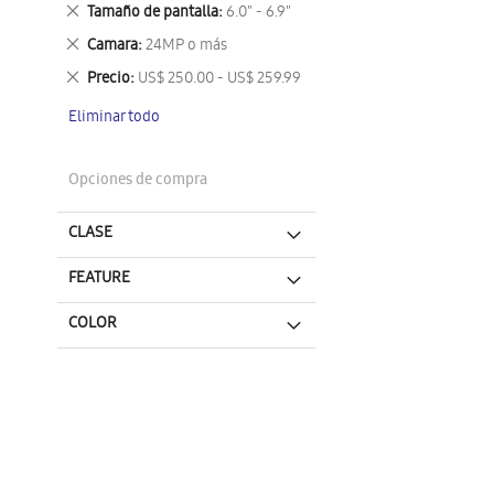
este
Eliminar
Tamaño de pantalla
6.0" - 6.9"
artículo
este
Eliminar
Camara
24MP o más
artículo
este
Eliminar
Precio
US$ 250.00 - US$ 259.99
artículo
este
Eliminar todo
artículo
Opciones de compra
CLASE
FEATURE
COLOR