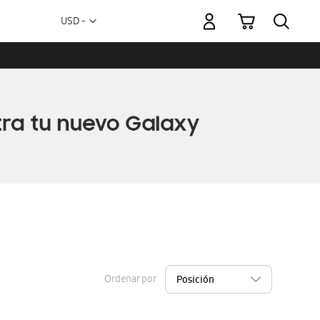
Mi carrito
Moneda
USD -
dólar
estadounidense
Ordenar por