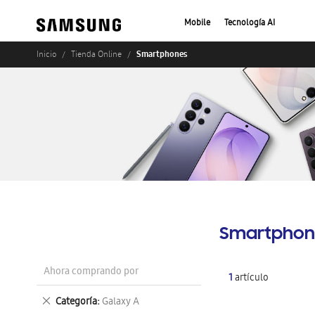
Mobile
Tecnología AI
Smartphones
Inicio
Tienda Online
Smartphon
Ahora comprando por
1
artículo
Eliminar
Categoría
Galaxy A