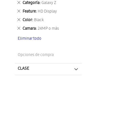
Eliminar
Categoría
Galaxy Z
este
Eliminar
Feature
HD Display
artículo
este
Eliminar
Color
Black
artículo
este
Eliminar
Camara
24MP o más
artículo
este
Eliminar todo
artículo
Opciones de compra
CLASE