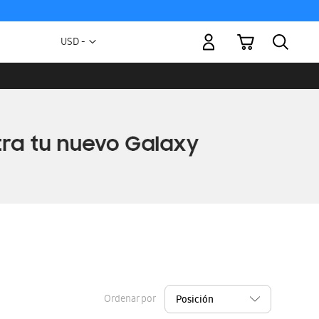
Mi carrito
Moneda
USD -
dólar
estadounidense
Ordenar por