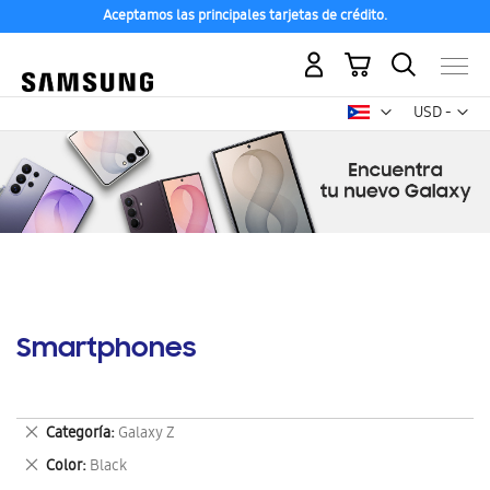
Aceptamos las principales tarjetas de crédito.
Mi carrito
Mon
USD -
dólar
estadounid
Smartphones
Eliminar
Categoría
Galaxy Z
este
Eliminar
Color
Black
artículo
este