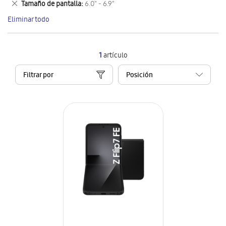
Eliminar
Tamaño de pantalla
6.0" - 6.9"
artículo
este
Eliminar todo
artículo
1
artículo
Filtrar por