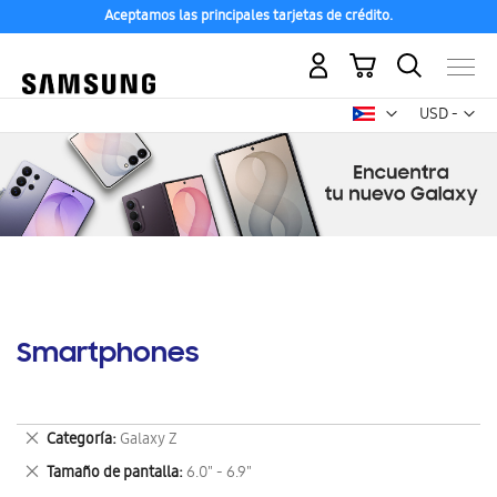
Aceptamos las principales tarjetas de crédito.
Mi carrito
Mon
USD -
dólar
estadounid
Smartphones
Eliminar
Categoría
Galaxy Z
este
Eliminar
Tamaño de pantalla
6.0" - 6.9"
artículo
este