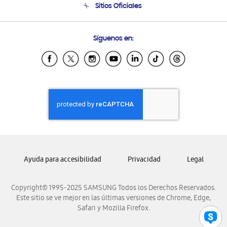
Sitios Oficiales
Condiciones de Compra
Soporte vía eMail
Preguntas Frecuentes
Samsung Costa Rica
Síguenos en:
Samsung Ecuador
Samsung El Salvador
Samsung Guatemala
Samsung Honduras
Samsung Nicaragua
Samsung Panamá
Samsung República Dominicana
Samsung Venezuela
Ayuda para accesibilidad
Privacidad
Legal
Copyright© 1995-2025 SAMSUNG Todos los Derechos Reservados.
Este sitio se ve mejor en las últimas versiones de Chrome, Edge,
Safari y Mozilla Firefox.