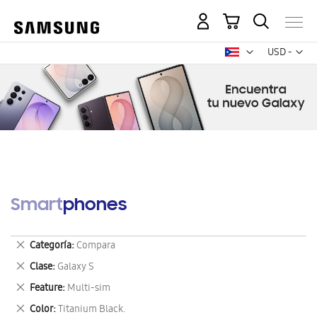
Mi carrito
Mon
USD -
dólar
estadounid
Smartphones
Eliminar
Categoría
Compara
este
Eliminar
Clase
Galaxy S
artículo
este
Eliminar
Feature
Multi-sim
artículo
este
Eliminar
Color
Titanium Black.
artículo