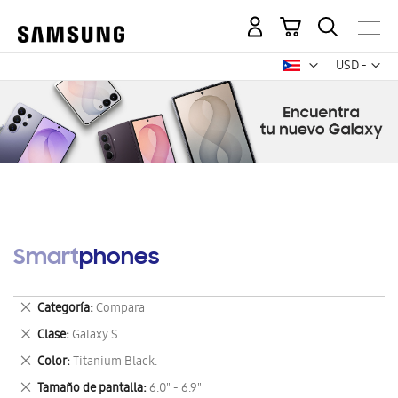
Mi carrito
Mon
USD -
dólar
estadounid
Smartphones
Eliminar
Categoría
Compara
este
Eliminar
Clase
Galaxy S
artículo
este
Eliminar
Color
Titanium Black.
artículo
este
Eliminar
Tamaño de pantalla
6.0" - 6.9"
artículo