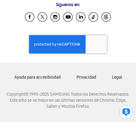
Síguenos en:
Samsung Ecuador
Samsung El Salvador
Samsung Guatemala
Samsung Honduras
Samsung Nicaragua
Samsung Panamá
Samsung República Dominicana
Samsung Venezuela
Ayuda para accesibilidad
Privacidad
Legal
Copyright© 1995-2025 SAMSUNG Todos los Derechos Reservados.
Este sitio se ve mejor en las últimas versiones de Chrome, Edge,
Safari y Mozilla Firefox.