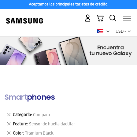
Aceptamos las principales tarjetas de crédito.
Mi carrito
Mon
USD -
dólar
estadounid
Smartphones
Eliminar
Categoría
Compara
este
Eliminar
Feature
Sensor de huella dactilar
artículo
este
Eliminar
Color
Titanium Black.
artículo