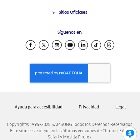
Seguimiento de tu pedido
Soporte telefónico
Sitios Oficiales
Condiciones de Compra
Soporte vía eMail
Preguntas Frecuentes
Samsung Costa Rica
Síguenos en:
Samsung Ecuador
Samsung El Salvador
Samsung Guatemala
Samsung Honduras
Samsung Nicaragua
Samsung Panamá
Samsung República Dominicana
Samsung Venezuela
Ayuda para accesibilidad
Privacidad
Legal
Copyright© 1995-2025 SAMSUNG Todos los Derechos Reservados.
Este sitio se ve mejor en las últimas versiones de Chrome, Edge,
Safari y Mozilla Firefox.