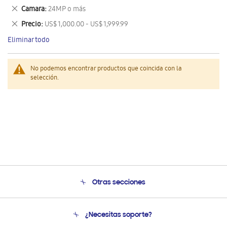
este
Eliminar
Camara
24MP o más
artículo
este
Eliminar
Precio
US$ 1,000.00 - US$ 1,999.99
artículo
este
Eliminar todo
artículo
No podemos encontrar productos que coincida con la
selección.
Otras secciones
Conócenos
¿Necesitas soporte?
Soporte