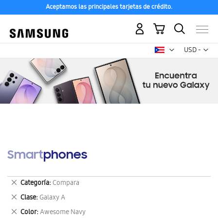
Aceptamos las principales tarjetas de crédito.
Mi carrito
Mon
USD -
dólar
estadounid
Smartphones
Eliminar
Categoría
Compara
este
Eliminar
Clase
Galaxy A
artículo
este
Eliminar
Color
Awesome Navy
artículo