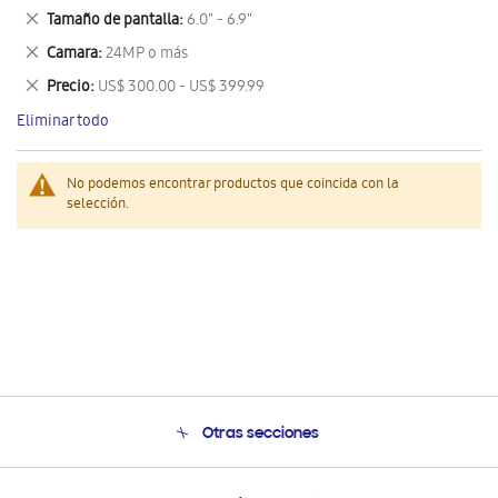
este
Eliminar
Tamaño de pantalla
6.0" - 6.9"
artículo
este
Eliminar
Camara
24MP o más
artículo
este
Eliminar
Precio
US$ 300.00 - US$ 399.99
artículo
este
Eliminar todo
artículo
No podemos encontrar productos que coincida con la
selección.
Otras secciones
Conócenos