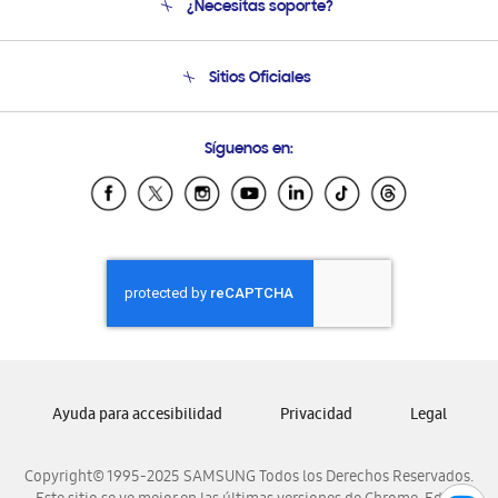
¿Necesitas soporte?
Soporte
Seguimiento de tu pedido
Soporte telefónico
Sitios Oficiales
Condiciones de Compra
Soporte vía eMail
Preguntas Frecuentes
Samsung Costa Rica
Síguenos en:
Samsung Ecuador
Samsung El Salvador
Samsung Guatemala
Samsung Honduras
Samsung Nicaragua
Samsung Panamá
Samsung República Dominicana
Samsung Venezuela
Ayuda para accesibilidad
Privacidad
Legal
Copyright© 1995-2025 SAMSUNG Todos los Derechos Reservados.