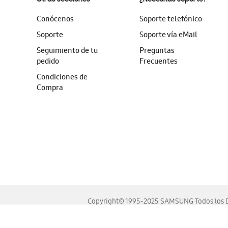
Conócenos
Soporte telefónico
Soporte
Soporte vía eMail
Seguimiento de tu
Preguntas
pedido
Frecuentes
Condiciones de
Compra
Copyright© 1995-2025 SAMSUNG Todos los D
Este sitio se ve mejor en las últimas versiones de Chrome