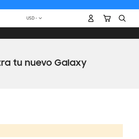
Mi carrito
Moneda
USD -
dólar
estadounidense