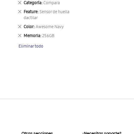
Eliminar
Categoría
Compara
este
Eliminar
Feature
Sensor de huella
artículo
este
dactilar
artículo
Eliminar
Color
Awesome Navy
este
Eliminar
Memoria
256GB
artículo
este
Eliminar todo
artículo
Otras secciones
¿Necesitas soporte?