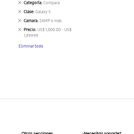
Eliminar
Categoría
Compara
este
Eliminar
Clase
Galaxy S
artículo
este
Eliminar
Camara
24MP o más
artículo
este
Eliminar
Precio
US$ 1,000.00 - US$
artículo
este
1,999.99
artículo
Eliminar todo
Otras secciones
¿Necesitas soporte?