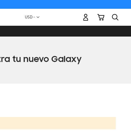
Mi carrito
Moneda
USD -
dólar
estadounidense