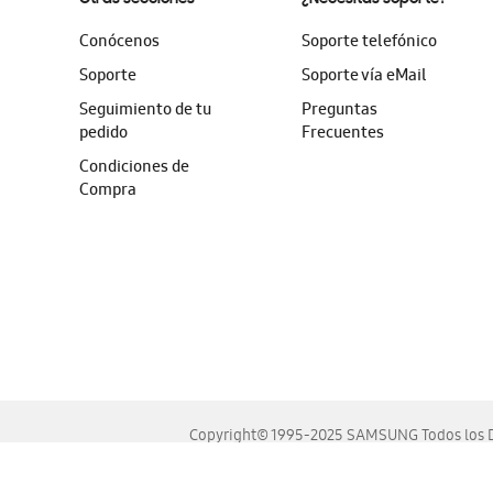
Conócenos
Soporte telefónico
Soporte
Soporte vía eMail
Seguimiento de tu
Preguntas
pedido
Frecuentes
Condiciones de
Compra
Copyright© 1995-2025 SAMSUNG Todos los D
Este sitio se ve mejor en las últimas versiones de Chrome