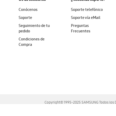
Conócenos
Soporte telefónico
Soporte
Soporte vía eMail
Seguimiento de tu
Preguntas
pedido
Frecuentes
Condiciones de
Compra
Copyright© 1995-2025 SAMSUNG Todos los D
Este sitio se ve mejor en las últimas versiones de Chrome