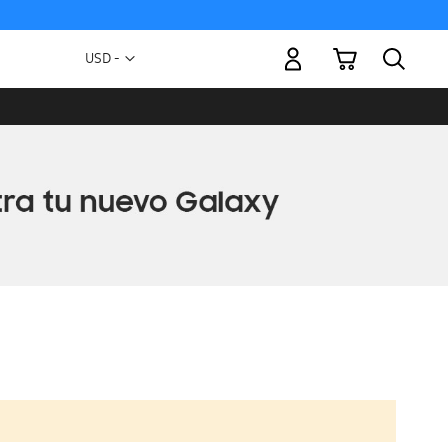
Mi carrito
Moneda
USD -
dólar
estadounidense