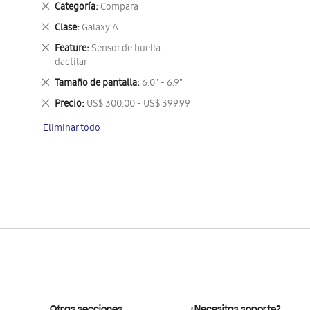
Eliminar
Categoría
Compara
este
Eliminar
Clase
Galaxy A
artículo
este
Eliminar
Feature
Sensor de huella
artículo
este
dactilar
artículo
Eliminar
Tamaño de pantalla
6.0" - 6.9"
este
Eliminar
Precio
US$ 300.00 - US$ 399.99
artículo
este
Eliminar todo
artículo
Otras secciones
¿Necesitas soporte?