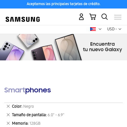
Aceptamos las principales tarjetas de crédito.
Mi carrito
Mon
USD -
dólar
estadounid
Smartphones
Eliminar
Color
Negro
este
Eliminar
Tamaño de pantalla
6.0" - 6.9"
artículo
este
Eliminar
Memoria
128GB
artículo