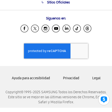
Sitios Oficiales
Condiciones de Compra
Soporte vía eMail
Preguntas Frecuentes
Samsung Costa Rica
Síguenos en:
Samsung Ecuador
Samsung El Salvador
Samsung Guatemala
Samsung Honduras
Samsung Nicaragua
Samsung Panamá
Samsung República Dominicana
Samsung Venezuela
Ayuda para accesibilidad
Privacidad
Legal
Copyright© 1995-2025 SAMSUNG Todos los Derechos Reservados.
Este sitio se ve mejor en las últimas versiones de Chrome, Edge,
Safari y Mozilla Firefox.