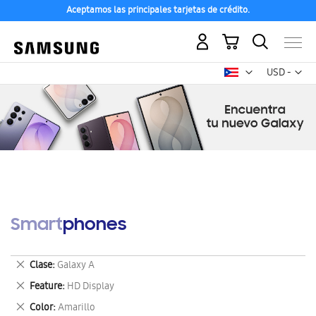
Aceptamos las principales tarjetas de crédito.
Mi carrito
Mon
USD -
dólar
estadounid
Smartphones
Eliminar
Clase
Galaxy A
este
Eliminar
Feature
HD Display
artículo
este
Eliminar
Color
Amarillo
artículo