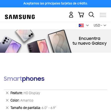
Aceptamos las principales tarjetas de crédito.
Mi carrito
Mon
USD -
dólar
estadounid
Smartphones
Eliminar
Feature
HD Display
este
Eliminar
Color
Amarillo
artículo
este
Eliminar
Tamaño de pantalla
6.0" - 6.9"
artículo