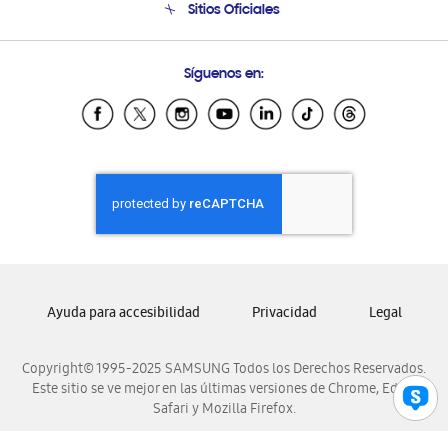
Sitios Oficiales
Condiciones de Compra
Soporte vía eMail
Preguntas Frecuentes
Samsung Costa Rica
Síguenos en:
Samsung Ecuador
Samsung El Salvador
Samsung Guatemala
Samsung Honduras
Samsung Nicaragua
Samsung Panamá
Samsung República Dominicana
Samsung Venezuela
Ayuda para accesibilidad
Privacidad
Legal
Copyright© 1995-2025 SAMSUNG Todos los Derechos Reservados.
Este sitio se ve mejor en las últimas versiones de Chrome, Edge,
Safari y Mozilla Firefox.