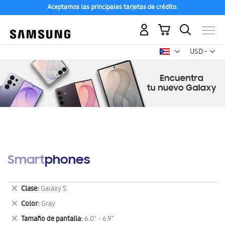
Aceptamos las principales tarjetas de crédito.
Mi carrito
Mon
USD -
dólar
estadounid
Smartphones
Eliminar
Clase
Galaxy S
este
Eliminar
Color
Gray
artículo
este
Eliminar
Tamaño de pantalla
6.0" - 6.9"
artículo