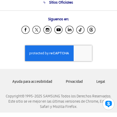
Sitios Oficiales
Condiciones de Compra
Soporte vía eMail
Preguntas Frecuentes
Samsung Costa Rica
Síguenos en:
Samsung Ecuador
Samsung El Salvador
Samsung Guatemala
Samsung Honduras
Samsung Nicaragua
Samsung Panamá
Samsung República Dominicana
Samsung Venezuela
Ayuda para accesibilidad
Privacidad
Legal
Copyright© 1995-2025 SAMSUNG Todos los Derechos Reservados.
Este sitio se ve mejor en las últimas versiones de Chrome, Edge,
Safari y Mozilla Firefox.