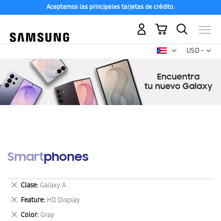
Aceptamos las principales tarjetas de crédito.
Mi carrito
Mon
USD -
dólar
estadounid
Smartphones
Eliminar
Clase
Galaxy A
este
Eliminar
Feature
HD Display
artículo
este
Eliminar
Color
Gray
artículo