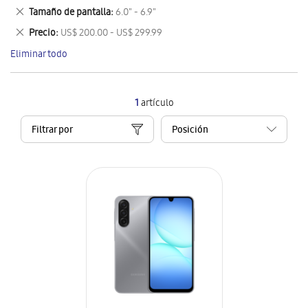
este
Eliminar
Tamaño de pantalla
6.0" - 6.9"
artículo
este
Eliminar
Precio
US$ 200.00 - US$ 299.99
artículo
este
Eliminar todo
artículo
1
artículo
Filtrar por