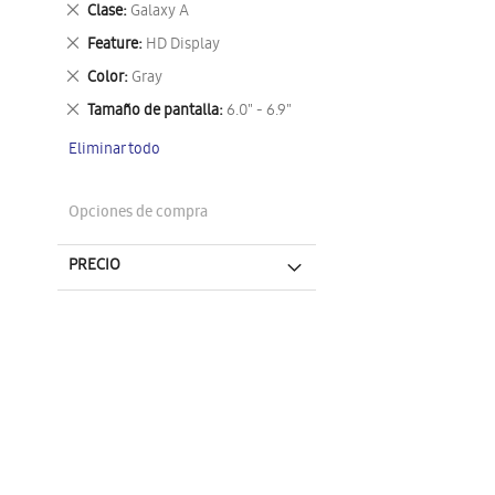
Eliminar
Clase
Galaxy A
este
Eliminar
Feature
HD Display
artículo
este
Eliminar
Color
Gray
artículo
este
Eliminar
Tamaño de pantalla
6.0" - 6.9"
artículo
este
Eliminar todo
artículo
Opciones de compra
PRECIO