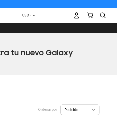
Mi carrito
Moneda
USD -
dólar
estadounidense
Ordenar por