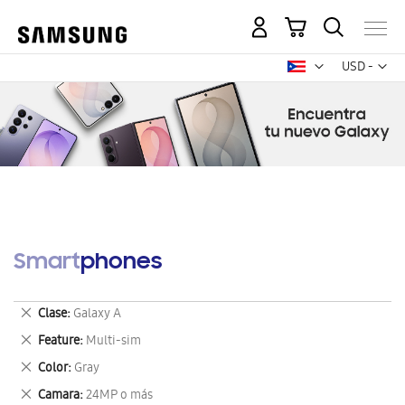
Mi carrito
Mon
USD -
dólar
estadounid
Smartphones
Eliminar
Clase
Galaxy A
este
Eliminar
Feature
Multi-sim
artículo
este
Eliminar
Color
Gray
artículo
este
Eliminar
Camara
24MP o más
artículo