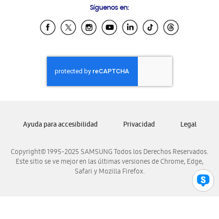
Síguenos en:
Samsung Ecuador
Samsung El Salvador
Samsung Guatemala
Samsung Honduras
Samsung Nicaragua
Samsung Panamá
Samsung República Dominicana
Samsung Venezuela
Ayuda para accesibilidad
Privacidad
Legal
Copyright© 1995-2025 SAMSUNG Todos los Derechos Reservados.
Este sitio se ve mejor en las últimas versiones de Chrome, Edge,
Safari y Mozilla Firefox.