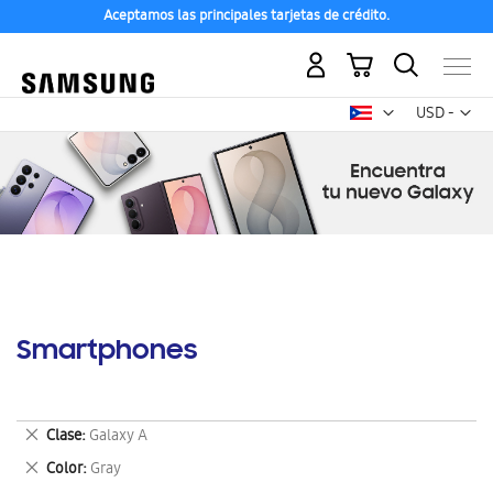
Aceptamos las principales tarjetas de crédito.
Mi carrito
Mon
USD -
dólar
estadounid
Smartphones
Eliminar
Clase
Galaxy A
este
Eliminar
Color
Gray
artículo
este