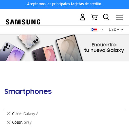
Aceptamos las principales tarjetas de crédito.
Mi carrito
Mon
USD -
dólar
estadounid
Smartphones
Eliminar
Clase
Galaxy A
este
Eliminar
Color
Gray
artículo
este