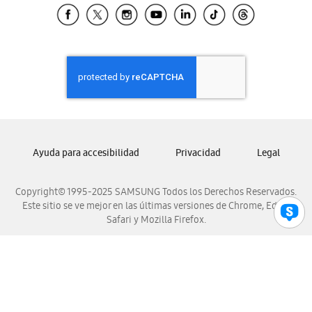
Samsung El Salvador
Samsung Guatemala
Samsung Honduras
Samsung Nicaragua
Samsung Panamá
Samsung República Dominicana
Samsung Venezuela
Ayuda para accesibilidad
Privacidad
Legal
Copyright© 1995-2025 SAMSUNG Todos los Derechos Reservados.
Este sitio se ve mejor en las últimas versiones de Chrome, Edge,
Safari y Mozilla Firefox.