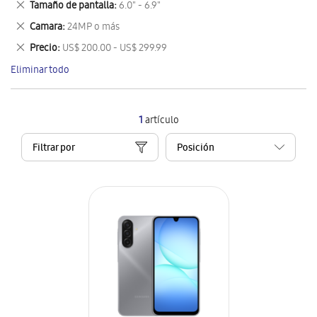
Eliminar
Tamaño de pantalla
6.0" - 6.9"
artículo
este
Eliminar
Camara
24MP o más
artículo
este
Eliminar
Precio
US$ 200.00 - US$ 299.99
artículo
este
Eliminar todo
artículo
1
artículo
Filtrar por