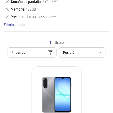
Eliminar
Tamaño de pantalla
6.0" - 6.9"
artículo
este
Eliminar
Memoria
128GB
artículo
este
Eliminar
Precio
US$ 0.00 - US$ 999.99
artículo
este
Eliminar todo
artículo
1
artículo
Filtrar por