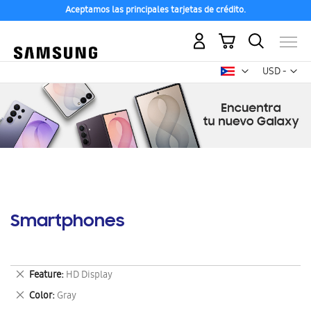
Aceptamos las principales tarjetas de crédito.
Mi carrito
Mon
USD -
dólar
estadounid
Smartphones
Eliminar
Feature
HD Display
este
Eliminar
Color
Gray
artículo
este