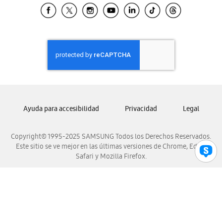
Samsung El Salvador
Samsung Guatemala
Samsung Honduras
Samsung Nicaragua
Samsung Panamá
Samsung República Dominicana
Samsung Venezuela
Ayuda para accesibilidad
Privacidad
Legal
Copyright© 1995-2025 SAMSUNG Todos los Derechos Reservados.
Este sitio se ve mejor en las últimas versiones de Chrome, Edge,
Safari y Mozilla Firefox.