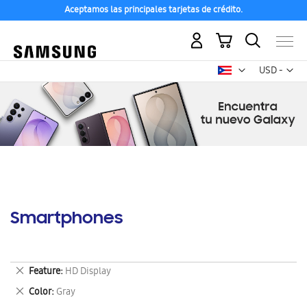
Aceptamos las principales tarjetas de crédito.
Mi carrito
Mon
USD -
dólar
estadounid
Smartphones
Eliminar
Feature
HD Display
este
Eliminar
Color
Gray
artículo
este