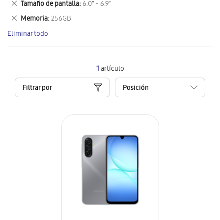
Eliminar
Tamaño de pantalla
6.0" - 6.9"
artículo
este
Eliminar
Memoria
256GB
artículo
este
Eliminar todo
artículo
1
artículo
Filtrar por