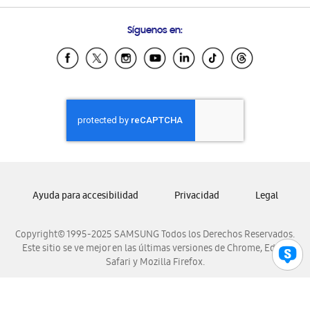
Preguntas Frecuentes
Samsung Costa Rica
Síguenos en:
Samsung Ecuador
Samsung El Salvador
Samsung Guatemala
Samsung Honduras
Samsung Nicaragua
Samsung Panamá
Samsung República Dominicana
Samsung Venezuela
Ayuda para accesibilidad
Privacidad
Legal
Copyright© 1995-2025 SAMSUNG Todos los Derechos Reservados.
Este sitio se ve mejor en las últimas versiones de Chrome, Edge,
Safari y Mozilla Firefox.