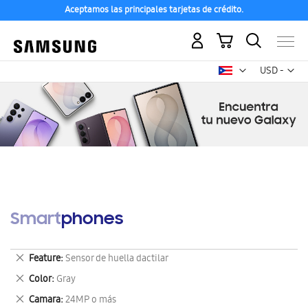
Aceptamos las principales tarjetas de crédito.
Mi carrito
Mon
USD -
dólar
estadounid
Smartphones
Eliminar
Feature
Sensor de huella dactilar
este
Eliminar
Color
Gray
artículo
este
Eliminar
Camara
24MP o más
artículo