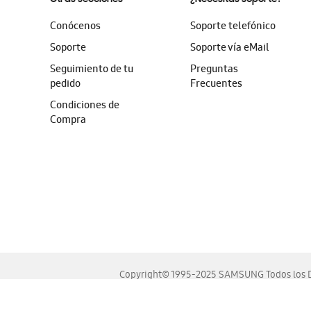
Conócenos
Soporte telefónico
Soporte
Soporte vía eMail
Seguimiento de tu
Preguntas
pedido
Frecuentes
Condiciones de
Compra
Copyright© 1995-2025 SAMSUNG Todos los D
Este sitio se ve mejor en las últimas versiones de Chrome