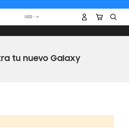
Mi carrito
Moneda
USD -
dólar
estadounidense