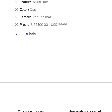
Eliminar
Feature
Multi-sim
este
Eliminar
Color
Gray
artículo
este
Eliminar
Camara
24MP o más
artículo
este
Eliminar
Precio
US$ 100.00 - US$ 199.99
artículo
este
Eliminar todo
artículo
Otras secciones
¿Necesitas soporte?