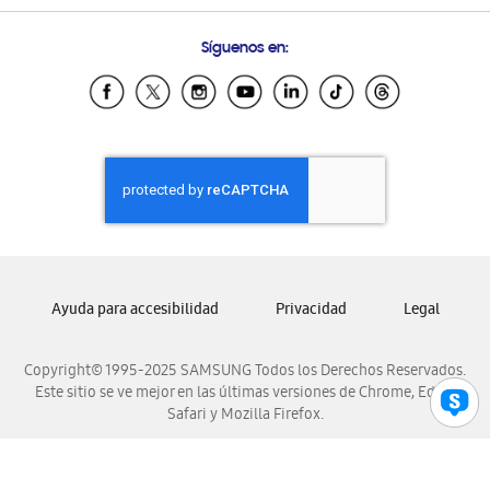
Preguntas Frecuentes
Samsung Costa Rica
Síguenos en:
Samsung Ecuador
Samsung El Salvador
Samsung Guatemala
Samsung Honduras
Samsung Nicaragua
Samsung Panamá
Samsung República Dominicana
Samsung Venezuela
Ayuda para accesibilidad
Privacidad
Legal
Copyright© 1995-2025 SAMSUNG Todos los Derechos Reservados.
Este sitio se ve mejor en las últimas versiones de Chrome, Edge,
Safari y Mozilla Firefox.