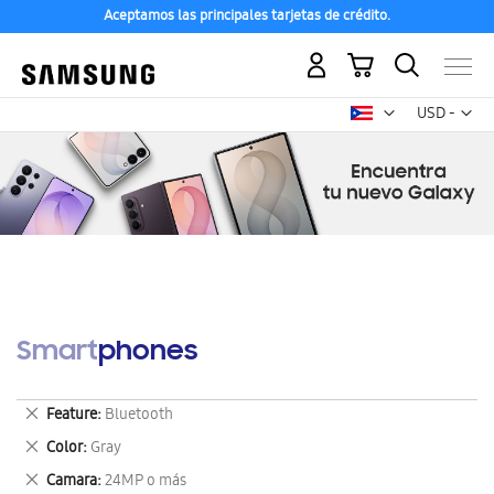
Aceptamos las principales tarjetas de crédito.
Mi carrito
Mon
USD -
dólar
estadounid
Smartphones
Eliminar
Feature
Bluetooth
este
Eliminar
Color
Gray
artículo
este
Eliminar
Camara
24MP o más
artículo