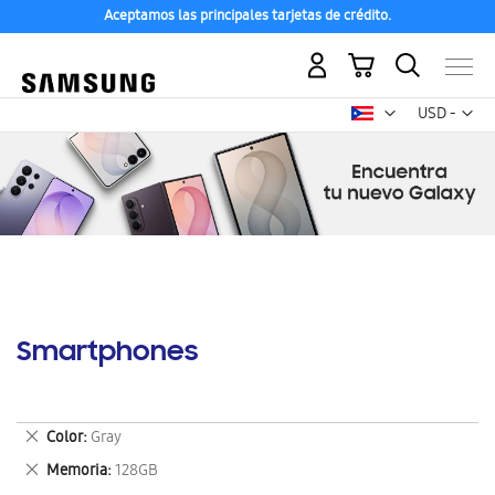
Aceptamos las principales tarjetas de crédito.
Mi carrito
Mon
USD -
dólar
estadounid
Smartphones
Eliminar
Color
Gray
este
Eliminar
Memoria
128GB
artículo
este