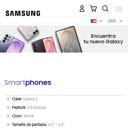
Mi carrito
Mon
USD -
dólar
estadounid
Smartphones
Eliminar
Clase
Galaxy S
este
Eliminar
Feature
HD Display
artículo
este
Eliminar
Color
White
artículo
este
Eliminar
Tamaño de pantalla
6.0" - 6.9"
artículo