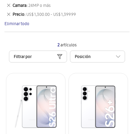
este
Eliminar
Camara
24MP o más
artículo
este
Eliminar
Precio
US$ 1,300.00 - US$ 1,399.99
artículo
este
Eliminar todo
artículo
2
artículos
Filtrar por