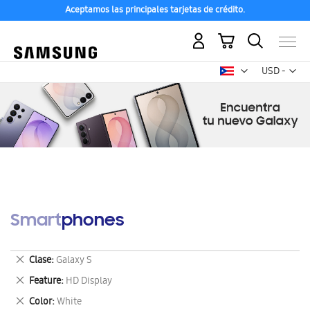
Aceptamos las principales tarjetas de crédito.
Mi carrito
Mon
USD -
dólar
estadounid
Smartphones
Eliminar
Clase
Galaxy S
este
Eliminar
Feature
HD Display
artículo
este
Eliminar
Color
White
artículo