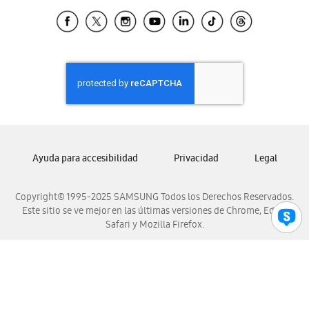
Samsung Ecuador
Samsung El Salvador
Samsung Guatemala
Samsung Honduras
Samsung Nicaragua
Samsung Panamá
Samsung República Dominicana
Samsung Venezuela
Ayuda para accesibilidad
Privacidad
Legal
Copyright© 1995-2025 SAMSUNG Todos los Derechos Reservados.
Este sitio se ve mejor en las últimas versiones de Chrome, Edge,
Safari y Mozilla Firefox.