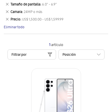
este
Eliminar
Tamaño de pantalla
6.0" - 6.9"
artículo
este
Eliminar
Camara
24MP o más
artículo
este
Eliminar
Precio
US$ 1,500.00 - US$ 1,599.99
artículo
este
Eliminar todo
artículo
1
artículo
Filtrar por