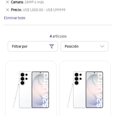
Eliminar
Camara
24MP o más
artículo
este
Eliminar
Precio
US$ 1,000.00 - US$ 1,999.99
artículo
este
Eliminar todo
artículo
4
artículos
Filtrar por