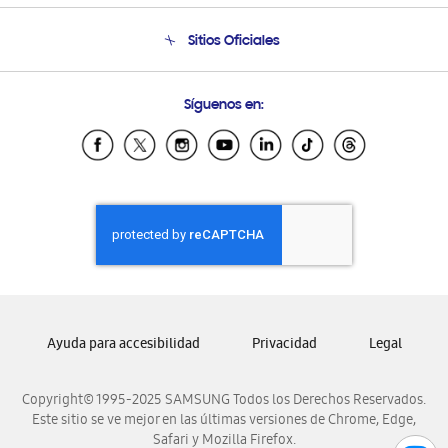
Seguimiento de tu pedido
Soporte telefónico
Sitios Oficiales
Condiciones de Compra
Soporte vía eMail
Preguntas Frecuentes
Samsung Costa Rica
Síguenos en:
Samsung Ecuador
Samsung El Salvador
Samsung Guatemala
Samsung Honduras
Samsung Nicaragua
Samsung Panamá
Samsung República Dominicana
Samsung Venezuela
Ayuda para accesibilidad
Privacidad
Legal
Copyright© 1995-2025 SAMSUNG Todos los Derechos Reservados.
Este sitio se ve mejor en las últimas versiones de Chrome, Edge,
Safari y Mozilla Firefox.