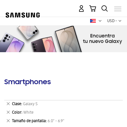
Mi carrito
Mon
USD -
dólar
estadounid
Smartphones
Eliminar
Clase
Galaxy S
este
Eliminar
Color
White
artículo
este
Eliminar
Tamaño de pantalla
6.0" - 6.9"
artículo
este