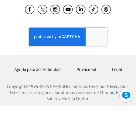
Samsung Ecuador
Samsung El Salvador
Samsung Guatemala
Samsung Honduras
Samsung Nicaragua
Samsung Panamá
Samsung República Dominicana
Samsung Venezuela
Ayuda para accesibilidad
Privacidad
Legal
Copyright© 1995-2025 SAMSUNG Todos los Derechos Reservados.
Este sitio se ve mejor en las últimas versiones de Chrome, Edge,
Safari y Mozilla Firefox.