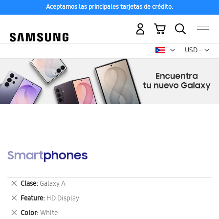
Aceptamos las principales tarjetas de crédito.
Mi carrito
Mon
USD -
dólar
estadounid
Smartphones
Eliminar
Clase
Galaxy A
este
Eliminar
Feature
HD Display
artículo
este
Eliminar
Color
White
artículo