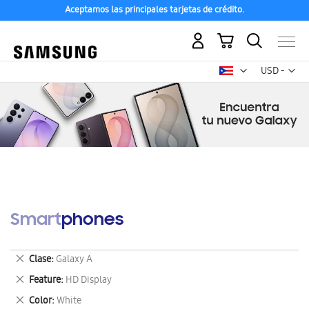
Aceptamos las principales tarjetas de crédito.
Mi carrito
Mon
USD -
dólar
estadounid
Smartphones
Eliminar
Clase
Galaxy A
este
Eliminar
Feature
HD Display
artículo
este
Eliminar
Color
White
artículo