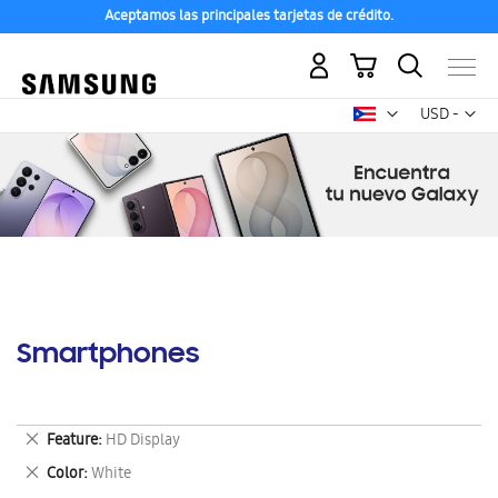
Aceptamos las principales tarjetas de crédito.
Mi carrito
Mon
USD -
dólar
estadounid
Smartphones
Eliminar
Feature
HD Display
este
Eliminar
Color
White
artículo
este