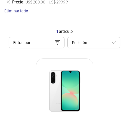
Eliminar
Precio
US$ 200.00 - US$ 299.99
artículo
este
Eliminar todo
artículo
1
artículo
Filtrar por