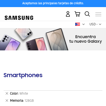
Aceptamos las principales tarjetas de crédito.
Mi carrito
Mon
USD -
dólar
estadounid
Smartphones
Eliminar
Color
White
este
Eliminar
Memoria
128GB
artículo
este