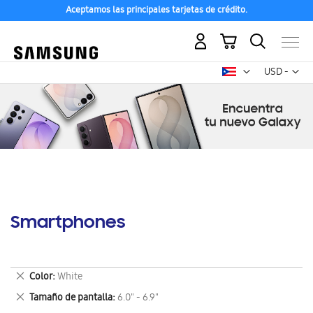
Aceptamos las principales tarjetas de crédito.
Mi carrito
Mon
USD -
dólar
estadounid
Smartphones
Eliminar
Color
White
este
Eliminar
Tamaño de pantalla
6.0" - 6.9"
artículo
este