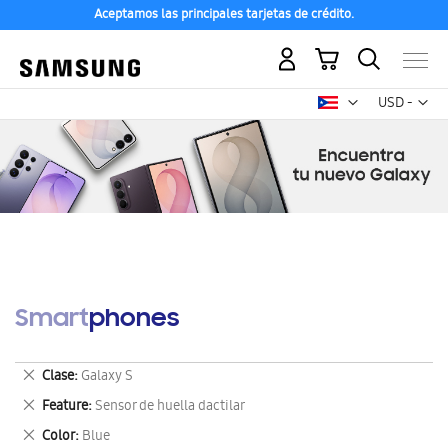
Aceptamos las principales tarjetas de crédito.
Mi carrito
Mon
USD -
dólar
estadounid
Smartphones
Eliminar
Clase
Galaxy S
este
Eliminar
Feature
Sensor de huella dactilar
artículo
este
Eliminar
Color
Blue
artículo