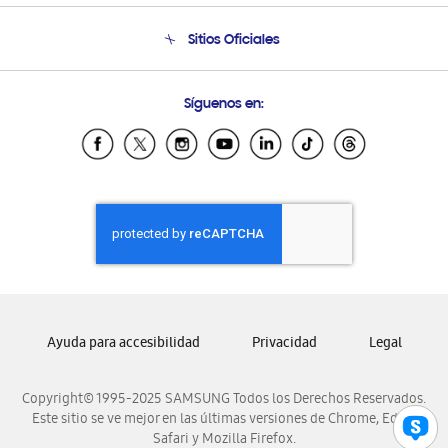
Seguimiento de tu pedido
Soporte telefónico
Sitios Oficiales
Condiciones de Compra
Soporte vía eMail
Preguntas Frecuentes
Samsung Costa Rica
Síguenos en:
Samsung Ecuador
Samsung El Salvador
Samsung Guatemala
Samsung Honduras
Samsung Nicaragua
Samsung Panamá
Samsung República Dominicana
Samsung Venezuela
Ayuda para accesibilidad
Privacidad
Legal
Copyright© 1995-2025 SAMSUNG Todos los Derechos Reservados.
Este sitio se ve mejor en las últimas versiones de Chrome, Edge,
Safari y Mozilla Firefox.