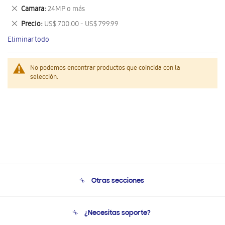
este
Eliminar
Camara
24MP o más
artículo
este
Eliminar
Precio
US$ 700.00 - US$ 799.99
artículo
este
Eliminar todo
artículo
No podemos encontrar productos que coincida con la
selección.
Otras secciones
Conócenos
¿Necesitas soporte?
Soporte