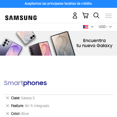
Aceptamos las principales tarjetas de crédito.
Mi carrito
Mon
USD -
dólar
estadounid
Smartphones
Eliminar
Clase
Galaxy S
este
Eliminar
Feature
Wi-fi integrado
artículo
este
Eliminar
Color
Blue
artículo