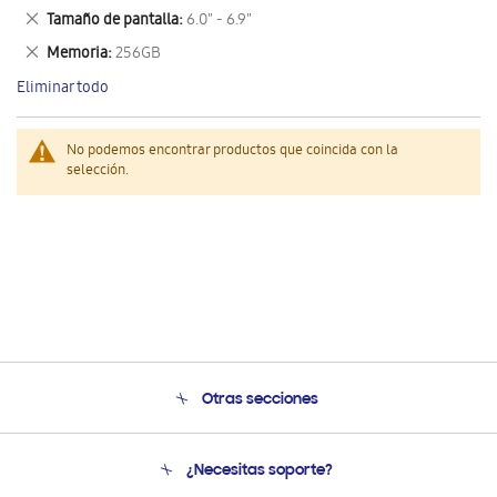
este
Eliminar
Tamaño de pantalla
6.0" - 6.9"
artículo
este
Eliminar
Memoria
256GB
artículo
este
Eliminar todo
artículo
No podemos encontrar productos que coincida con la
selección.
Otras secciones
Conócenos
¿Necesitas soporte?
Soporte