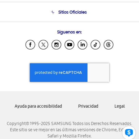
Seguimiento de tu pedido
Soporte telefónico
Sitios Oficiales
Condiciones de Compra
Soporte vía eMail
Preguntas Frecuentes
Samsung Costa Rica
Síguenos en:
Samsung Ecuador
Samsung El Salvador
Samsung Guatemala
Samsung Honduras
Samsung Nicaragua
Samsung Panamá
Samsung República Dominicana
Samsung Venezuela
Ayuda para accesibilidad
Privacidad
Legal
Copyright© 1995-2025 SAMSUNG Todos los Derechos Reservados.
Este sitio se ve mejor en las últimas versiones de Chrome, Edge,
Safari y Mozilla Firefox.