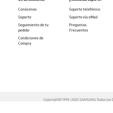
Conócenos
Soporte telefónico
Soporte
Soporte vía eMail
Seguimiento de tu
Preguntas
pedido
Frecuentes
Condiciones de
Compra
Copyright© 1995-2025 SAMSUNG Todos los D
Este sitio se ve mejor en las últimas versiones de Chrome