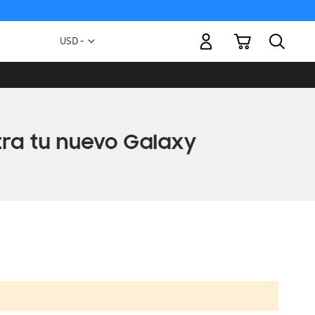
Mi carrito
Moneda
USD -
dólar
estadounidense