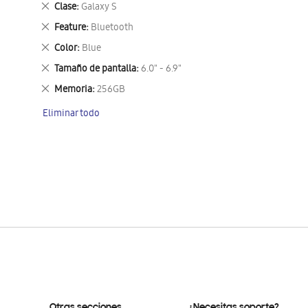
Eliminar
Clase
Galaxy S
este
Eliminar
Feature
Bluetooth
artículo
este
Eliminar
Color
Blue
artículo
este
Eliminar
Tamaño de pantalla
6.0" - 6.9"
artículo
este
Eliminar
Memoria
256GB
artículo
este
Eliminar todo
artículo
Otras secciones
¿Necesitas soporte?