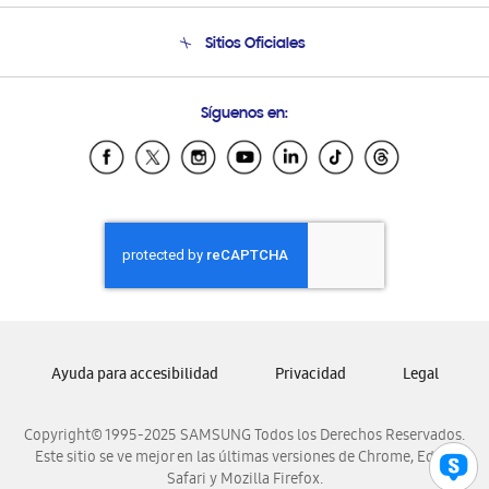
Seguimiento de tu pedido
Soporte telefónico
Sitios Oficiales
Condiciones de Compra
Soporte vía eMail
Preguntas Frecuentes
Samsung Costa Rica
Síguenos en:
Samsung Ecuador
Samsung El Salvador
Samsung Guatemala
Samsung Honduras
Samsung Nicaragua
Samsung Panamá
Samsung República Dominicana
Samsung Venezuela
Ayuda para accesibilidad
Privacidad
Legal
Copyright© 1995-2025 SAMSUNG Todos los Derechos Reservados.
Este sitio se ve mejor en las últimas versiones de Chrome, Edge,
Safari y Mozilla Firefox.