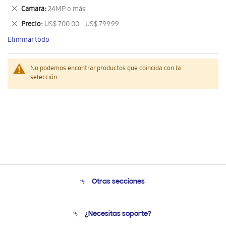
este
Eliminar
Camara
24MP o más
artículo
este
Eliminar
Precio
US$ 700.00 - US$ 799.99
artículo
este
Eliminar todo
artículo
No podemos encontrar productos que coincida con la
selección.
Otras secciones
Conócenos
¿Necesitas soporte?
Soporte