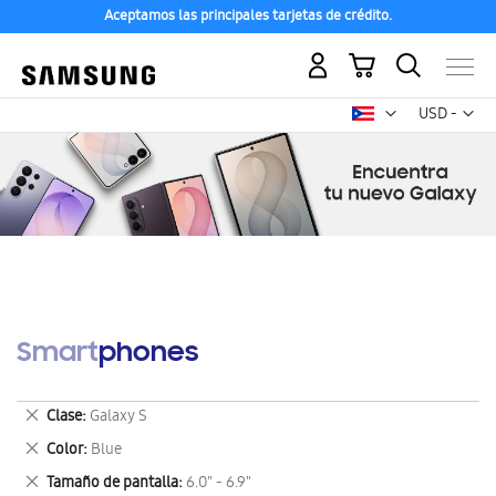
Aceptamos las principales tarjetas de crédito.
Mi carrito
Mon
USD -
dólar
estadounid
Smartphones
Eliminar
Clase
Galaxy S
este
Eliminar
Color
Blue
artículo
este
Eliminar
Tamaño de pantalla
6.0" - 6.9"
artículo