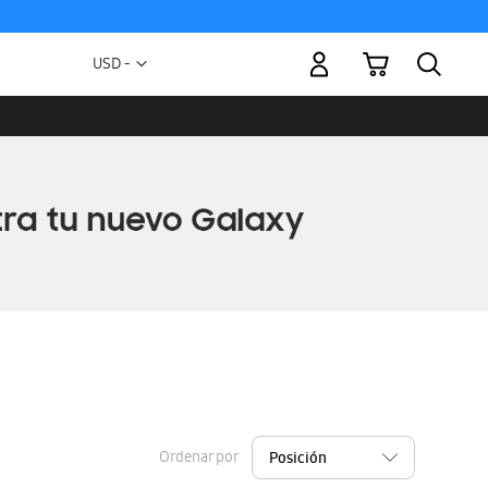
Mi carrito
Moneda
USD -
dólar
estadounidense
Ordenar por