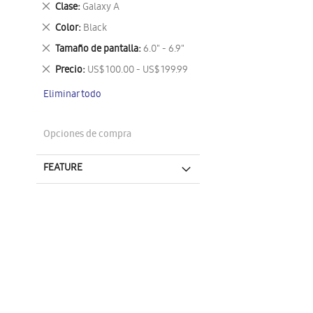
Eliminar
Clase
Galaxy A
este
Eliminar
Color
Black
artículo
este
Eliminar
Tamaño de pantalla
6.0" - 6.9"
artículo
este
Eliminar
Precio
US$ 100.00 - US$ 199.99
artículo
este
Eliminar todo
artículo
Opciones de compra
FEATURE