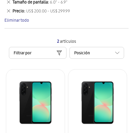
Eliminar
Tamaño de pantalla
6.0" - 6.9"
artículo
este
Eliminar
Precio
US$ 200.00 - US$ 299.99
artículo
este
Eliminar todo
artículo
2
artículos
Filtrar por