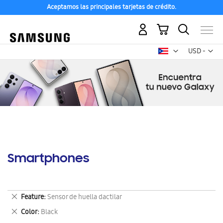
Aceptamos las principales tarjetas de crédito.
Mi carrito
Mon
USD -
dólar
estadounid
Smartphones
Eliminar
Feature
Sensor de huella dactilar
este
Eliminar
Color
Black
artículo
este