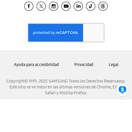
Samsung El Salvador
Samsung Guatemala
Samsung Honduras
Samsung Nicaragua
Samsung Panamá
Samsung República Dominicana
Samsung Venezuela
Ayuda para accesibilidad
Privacidad
Legal
Copyright© 1995-2025 SAMSUNG Todos los Derechos Reservados.
Este sitio se ve mejor en las últimas versiones de Chrome, Edge,
Safari y Mozilla Firefox.