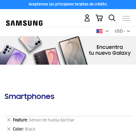
Aceptamos las principales tarjetas de crédito.
Mi carrito
Mon
USD -
dólar
estadounid
Smartphones
Eliminar
Feature
Sensor de huella dactilar
este
Eliminar
Color
Black
artículo
este