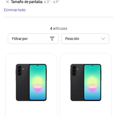
Eliminar
Tamaño de pantalla
6.0" - 6.9"
artículo
este
Eliminar todo
artículo
4
artículos
Filtrar por