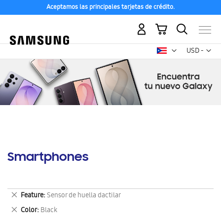
Aceptamos las principales tarjetas de crédito.
Mi carrito
Mon
USD -
dólar
estadounid
Smartphones
Eliminar
Feature
Sensor de huella dactilar
este
Eliminar
Color
Black
artículo
este