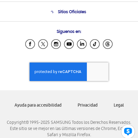
Seguimiento de tu pedido
Soporte telefónico
Sitios Oficiales
Condiciones de Compra
Soporte vía eMail
Preguntas Frecuentes
Samsung Costa Rica
Síguenos en:
Samsung Ecuador
Samsung El Salvador
Samsung Guatemala
Samsung Honduras
Samsung Nicaragua
Samsung Panamá
Samsung República Dominicana
Samsung Venezuela
Ayuda para accesibilidad
Privacidad
Legal
Copyright© 1995-2025 SAMSUNG Todos los Derechos Reservados.
Este sitio se ve mejor en las últimas versiones de Chrome, Edge,
Safari y Mozilla Firefox.