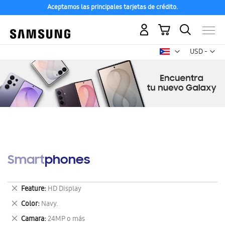
Aceptamos las principales tarjetas de crédito.
Mi carrito
Mon
USD -
dólar
estadounid
Smartphones
Eliminar
Feature
HD Display
este
Eliminar
Color
Navy.
artículo
este
Eliminar
Camara
24MP o más
artículo