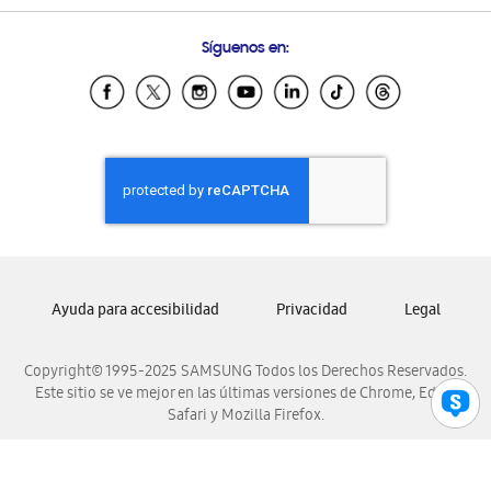
Preguntas Frecuentes
Samsung Costa Rica
Síguenos en:
Samsung Ecuador
Samsung El Salvador
Samsung Guatemala
Samsung Honduras
Samsung Nicaragua
Samsung Panamá
Samsung República Dominicana
Samsung Venezuela
Ayuda para accesibilidad
Privacidad
Legal
Copyright© 1995-2025 SAMSUNG Todos los Derechos Reservados.
Este sitio se ve mejor en las últimas versiones de Chrome, Edge,
Safari y Mozilla Firefox.